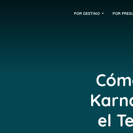
POR DESTINO
POR PRES
Cómo
Karna
el T