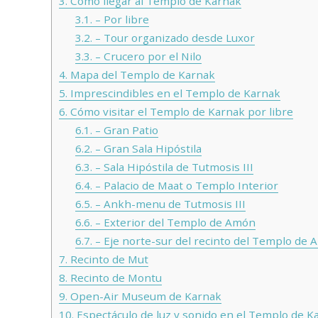
3.
Cómo llegar al Templo de Karnak
3.1.
– Por libre
3.2.
– Tour organizado desde Luxor
3.3.
– Crucero por el Nilo
4.
Mapa del Templo de Karnak
5.
Imprescindibles en el Templo de Karnak
6.
Cómo visitar el Templo de Karnak por libre
6.1.
– Gran Patio
6.2.
– Gran Sala Hipóstila
6.3.
– Sala Hipóstila de Tutmosis III
6.4.
– Palacio de Maat o Templo Interior
6.5.
– Ankh-menu de Tutmosis III
6.6.
– Exterior del Templo de Amón
6.7.
– Eje norte-sur del recinto del Templo de
7.
Recinto de Mut
8.
Recinto de Montu
9.
Open-Air Museum de Karnak
10.
Espectáculo de luz y sonido en el Templo de K