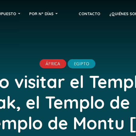
UPUESTO
POR Nº DÍAS
CONTACTO
¿QUIÉNES S
ÁFRICA
EGIPTO
 visitar el Temp
k, el Templo de
emplo de Montu 