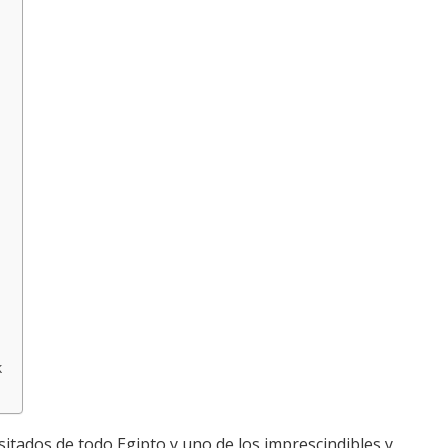
k
itados de todo Egipto y uno de los imprescindibles y