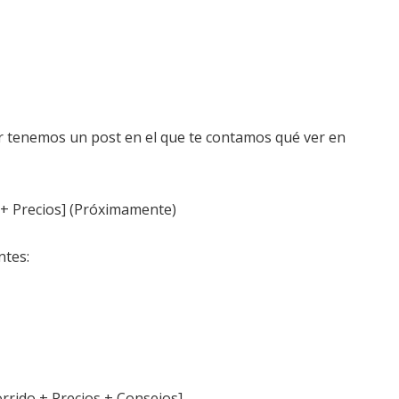
xor tenemos un post en el que te contamos qué ver en
 + Precios] (Próximamente)
ntes:
rrido + Precios + Consejos]