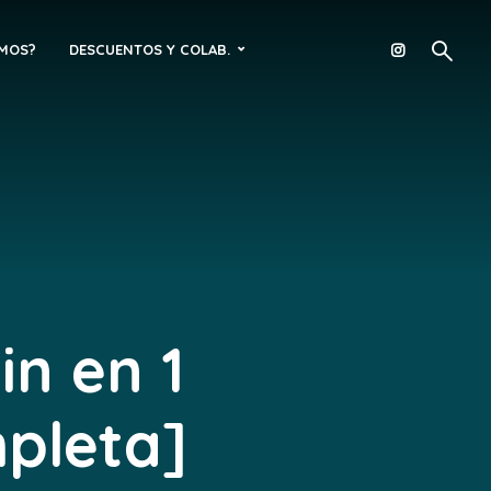
OMOS?
DESCUENTOS Y COLAB.
in en 1
mpleta]