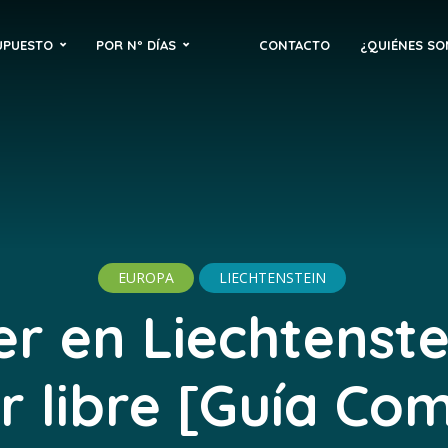
UPUESTO
POR Nº DÍAS
CONTACTO
¿QUIÉNES S
EUROPA
LIECHTENSTEIN
r en Liechtenste
r libre [Guía Co