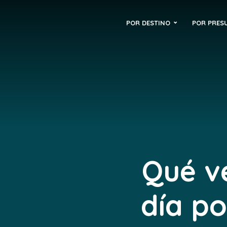
POR DESTINO
POR PRES
Qué ve
día po