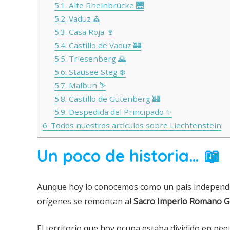
5.1.
Alte Rheinbrücke 🌉
5.2.
Vaduz ⛪
5.3.
Casa Roja 🍷
5.4.
Castillo de Vaduz 🏰
5.5.
Triesenberg 🌄
5.6.
Stausee Steg ❄️
5.7.
Malbun ⛷️
5.8.
Castillo de Gutenberg 🏰
5.9.
Despedida del Principado ✨
6.
Todos nuestros artículos sobre Liechtenstein
Un poco de historia… 📖
Aunque hoy lo conocemos como un país independi
orígenes se remontan al
Sacro Imperio Romano 
El territorio que hoy ocupa estaba dividido en pequ