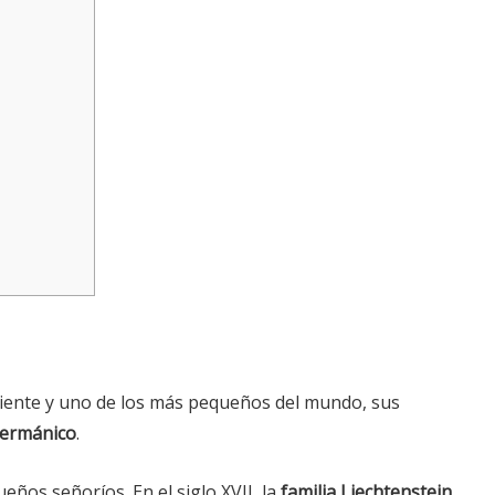
ente y uno de los más pequeños del mundo, sus
Germánico
.
eños señoríos. En el siglo XVII, la
familia Liechtenstein
,