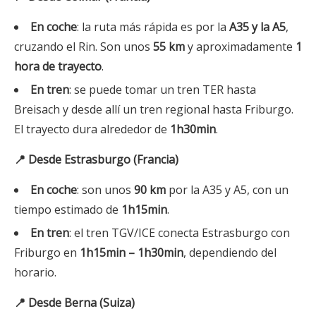
En coche
: la ruta más rápida es por la
A35 y la A5
,
cruzando el Rin. Son unos
55 km
y aproximadamente
1
hora de trayecto
.
En tren
: se puede tomar un tren TER hasta
Breisach y desde allí un tren regional hasta Friburgo.
El trayecto dura alrededor de
1h30min
.
📍 Desde Estrasburgo (Francia)
En coche
: son unos
90 km
por la A35 y A5, con un
tiempo estimado de
1h15min
.
En tren
: el tren TGV/ICE conecta Estrasburgo con
Friburgo en
1h15min – 1h30min
, dependiendo del
horario.
📍 Desde Berna (Suiza)