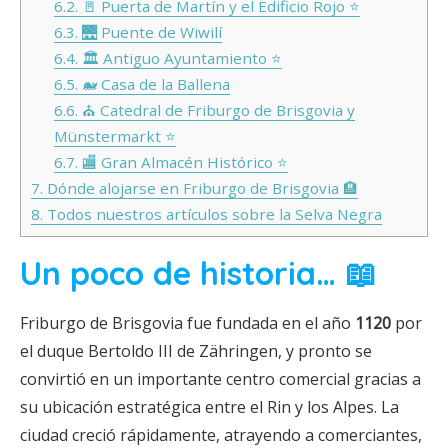
6.2.
🚪 Puerta de Martín y el Edificio Rojo ⭐
6.3.
🌉 Puente de Wiwilí
6.4.
🏛 Antiguo Ayuntamiento ⭐
6.5.
🐋 Casa de la Ballena
6.6.
⛪ Catedral de Friburgo de Brisgovia y
Münstermarkt ⭐
6.7.
🏬 Gran Almacén Histórico ⭐
7.
Dónde alojarse en Friburgo de Brisgovia 🏨
8.
Todos nuestros artículos sobre la Selva Negra
Un poco de historia… 📖
Friburgo de Brisgovia fue fundada en el año
1120
por
el duque Bertoldo III de Zähringen, y pronto se
convirtió en un importante centro comercial gracias a
su ubicación estratégica entre el Rin y los Alpes. La
ciudad creció rápidamente, atrayendo a comerciantes,